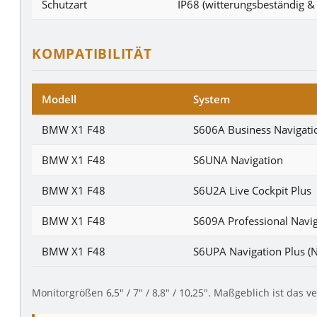
Schutzart
IP68 (witterungsbeständig & 
KOMPATIBILITÄT
Modell
System
BMW X1 F48
S606A Business Navigati
BMW X1 F48
S6UNA Navigation
BMW X1 F48
S6U2A Live Cockpit Plus
BMW X1 F48
S609A Professional Navi
BMW X1 F48
S6UPA Navigation Plus (
Monitorgrößen 6,5″ / 7″ / 8,8″ / 10,25″. Maßgeblich ist das