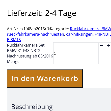
Lieferzeit:
2-4 Tage
Art.Nr. :
x1f48ab2016rfk
Kategorie:
Rückfahrkamera BM
rueckfahrkamera-nachruesten
,
car-hifi-singen
,
F48-NBT
E-BM15
Rückfahrkamera Set
BMW X1 F48 NBT2
Nachrüstung ab 05/2016
Menge
In den Warenkorb
Beschreibung