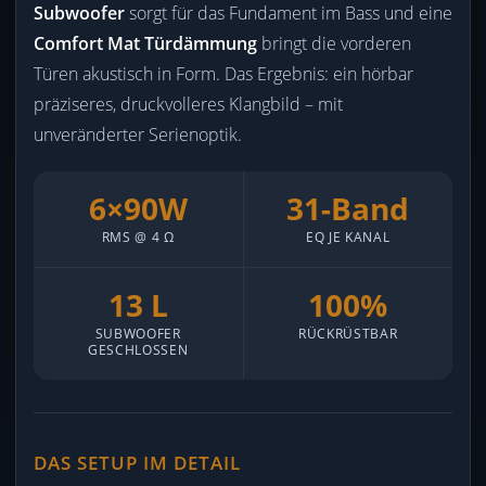
Subwoofer
sorgt für das Fundament im Bass und eine
Comfort Mat Türdämmung
bringt die vorderen
Türen akustisch in Form. Das Ergebnis: ein hörbar
präziseres, druckvolleres Klangbild – mit
unveränderter Serienoptik.
6×90W
31-Band
RMS @ 4 Ω
EQ JE KANAL
13 L
100%
SUBWOOFER
RÜCKRÜSTBAR
GESCHLOSSEN
DAS SETUP IM DETAIL