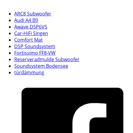
ARC8 Subwoofer
Audi A4 B9
Awave DSP6V5
Car-HiFi Singen
Comfort Mat
DSP Soundsystem
Fortissimo FF8-VW
Reserveradmulde Subwoofer
Soundsystem Bodensee
türdämmung