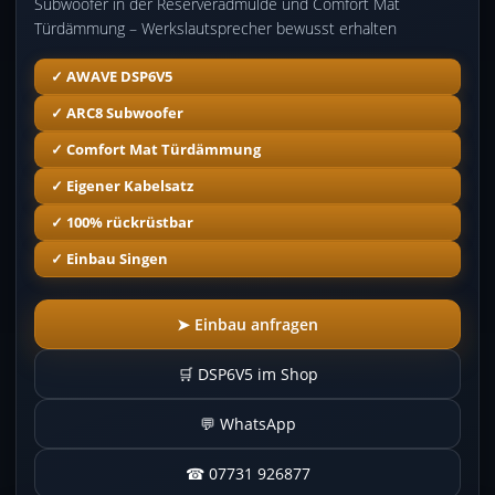
Subwoofer in der Reserveradmulde und Comfort Mat
Türdämmung – Werkslautsprecher bewusst erhalten
✓ AWAVE DSP6V5
✓ ARC8 Subwoofer
✓ Comfort Mat Türdämmung
✓ Eigener Kabelsatz
✓ 100% rückrüstbar
✓ Einbau Singen
➤ Einbau anfragen
🛒 DSP6V5 im Shop
💬 WhatsApp
☎ 07731 926877