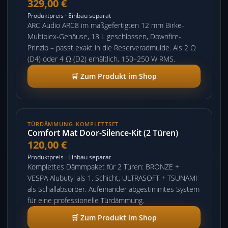
329,00 €
Produktpreis · Einbau separat
ARC Audio ARC8 im maßgefertigten 12 mm Birke-
Multiplex-Gehäuse, 13 L geschlossen, Downfire-
Prinzip – passt exakt in die Reserveradmulde. Als 2 Ω
(D4) oder 4 Ω (D2) erhältlich, 150–250 W RMS.
🛒 Zum Produkt im Shop
TÜRDÄMMUNG-KOMPLETTSET
Comfort Mat Door-Silence-Kit (2 Türen)
120,00 €
Produktpreis · Einbau separat
Komplettes Dämmpaket für 2 Türen: BRONZE +
VESPA Alubutyl als 1. Schicht, ULTRASOFT + TSUNAMI
als Schallabsorber. Aufeinander abgestimmtes System
für eine professionelle Türdämmung.
🛒 Zum Produkt im Shop