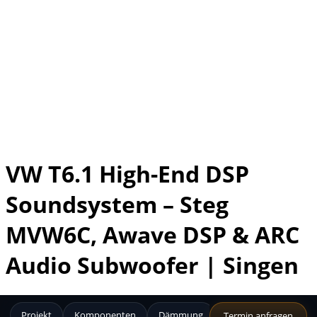
VW T6.1 High-End DSP
Soundsystem – Steg
MVW6C, Awave DSP & ARC
Audio Subwoofer | Singen
Projekt
Komponenten
Dämmung
Aktuelle Sets
Bil
Termin anfragen