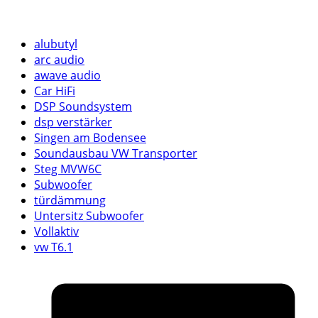
alubutyl
arc audio
awave audio
Car HiFi
DSP Soundsystem
dsp verstärker
Singen am Bodensee
Soundausbau VW Transporter
Steg MVW6C
Subwoofer
türdämmung
Untersitz Subwoofer
Vollaktiv
vw T6.1