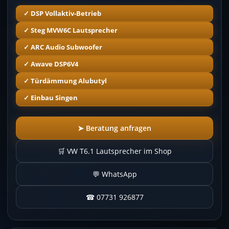
✓ DSP Vollaktiv-Betrieb
✓ Steg MVW6C Lautsprecher
✓ ARC Audio Subwoofer
✓ Awave DSP6V4
✓ Türdämmung Alubutyl
✓ Einbau Singen
➤ Beratung anfragen
🛒 VW T6.1 Lautsprecher im Shop
💬 WhatsApp
☎ 07731 926877