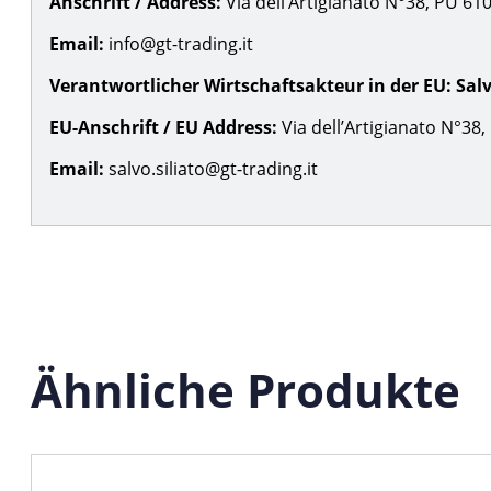
Anschrift / Address:
Via dell’Artigianato N°38, PU 61030
Email:
info@gt-trading.it
Verantwortlicher Wirtschaftsakteur in der EU:
Salv
EU-Anschrift / EU Address:
Via dell’Artigianato N°38, 
Email:
salvo.siliato@gt-trading.it
Ähnliche Produkte