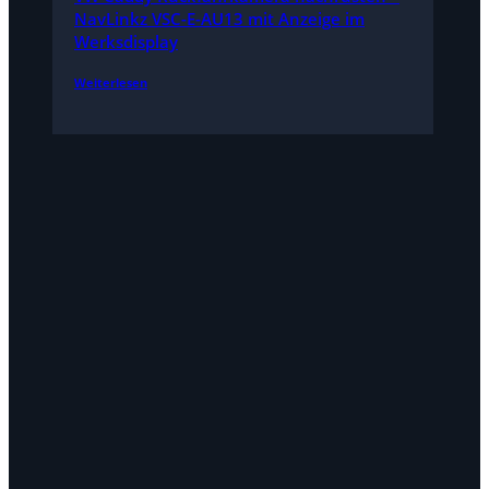
NavLinkz VSC-E-AU13 mit Anzeige im
Werksdisplay
Weiterlesen