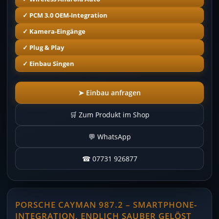
✓ PCM 3.0 OEM-Integration
✓ Kamera-Eingänge
✓ Plug & Play
✓ Einbau Singen
➤ Einbau anfragen
🛒 Zum Produkt im Shop
💬 WhatsApp
☎ 07731 926877
PORSCHE CAYMAN 987.2 – SMARTPHONE-
INTEGRATION, ENDLICH SAUBER GELÖST