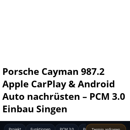
Porsche Cayman 987.2
Apple CarPlay & Android
Auto nachrüsten – PCM 3.0
Einbau Singen
Projekt
Funktionen
PCM 3.0
Produkt
Bilder
F
Termin anfragen