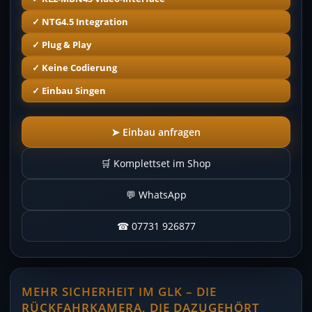
✓ NTG4.5 Integration
✓ Plug & Play
✓ Keine Codierung
✓ Einbau Singen
➤ Einbau anfragen
🛒 Komplettset im Shop
💬 WhatsApp
☎ 07731 926877
MEHR SICHERHEIT IM GLK – DIE
RÜCKFAHRKAMERA, DIE DAZUGEHÖRT