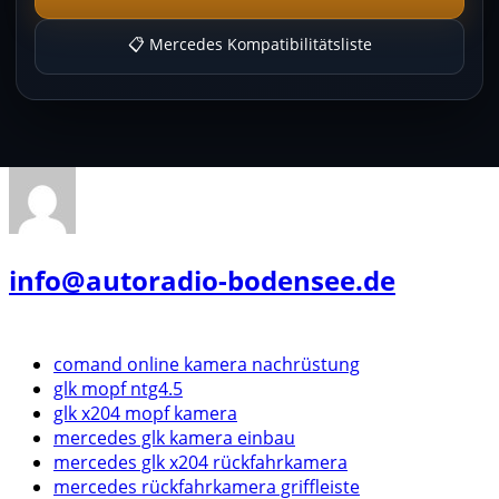
📋 Mercedes Kompatibilitätsliste
info@autoradio-bodensee.de
comand online kamera nachrüstung
glk mopf ntg4.5
glk x204 mopf kamera
mercedes glk kamera einbau
mercedes glk x204 rückfahrkamera
mercedes rückfahrkamera griffleiste