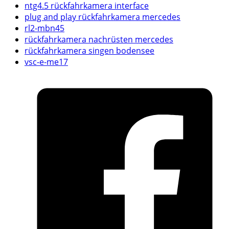
ntg4.5 rückfahrkamera interface
plug and play rückfahrkamera mercedes
rl2-mbn45
rückfahrkamera nachrüsten mercedes
rückfahrkamera singen bodensee
vsc-e-me17