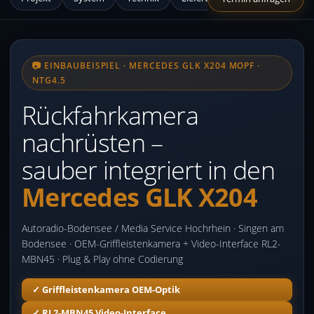
📷 EINBAUBEISPIEL · MERCEDES GLK X204 MOPF ·
NTG4.5
Rückfahrkamera
nachrüsten –
sauber integriert in den
Mercedes GLK X204
Autoradio-Bodensee / Media Service Hochrhein · Singen am
Bodensee · OEM-Griffleistenkamera + Video-Interface RL2-
MBN45 · Plug & Play ohne Codierung
✓ Griffleistenkamera OEM-Optik
✓ RL2-MBN45 Video-Interface