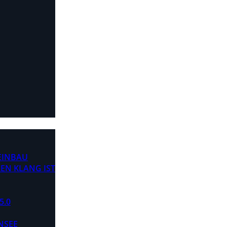
 EINBAU
EN KLANG IST
5.0
NSEE