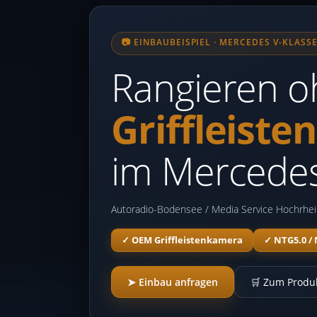
📷 EINBAUBEISPIEL · MERCEDES V-KLAS
Rangieren oh
Griffleist
im Mercedes
Autoradio-Bodensee / Media Service Hochrhe
✓ OEM Griffleistenkamera
✓ NTG5.0 /
➤ Einbau anfragen
🛒 Zum Produ