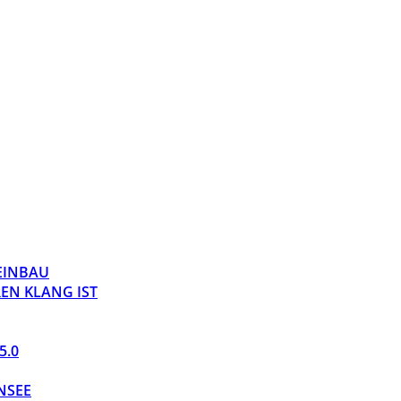
 EINBAU
EN KLANG IST
5.0
NSEE