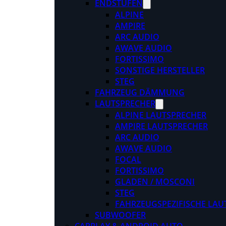
ENDSTUFEN
ALPINE
AMPIRE
ARC AUDIO
AWAVE AUDIO
FORTISSIMO
SONSTIGE HERSTELLER
STEG
FAHRZEUG DÄMMUNG
LAUTSPRECHER
ALPINE LAUTSPRECHER
AMPIRE LAUTSPRECHER
ARC AUDIO
AWAVE AUDIO
FOCAL
FORTISSIMO
GLADEN / MOSCONI
STEG
FAHRZEUGSPEZIFISCHE LAU
SUBWOOFER