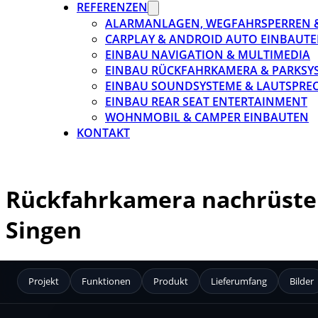
REFERENZEN
ALARMANLAGEN, WEGFAHRSPERREN 
CARPLAY & ANDROID AUTO EINBAUTE
EINBAU NAVIGATION & MULTIMEDIA
EINBAU RÜCKFAHRKAMERA & PARKSY
EINBAU SOUNDSYSTEME & LAUTSPRE
EINBAU REAR SEAT ENTERTAINMENT
WOHNMOBIL & CAMPER EINBAUTEN
KONTAKT
Rückfahrkamera nachrüsten
Singen
Projekt
Funktionen
Produkt
Lieferumfang
Bilder