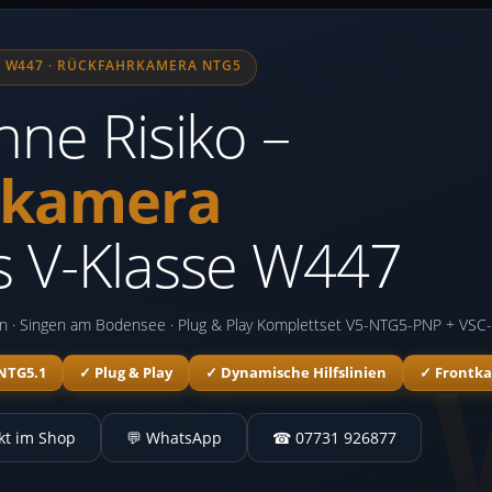
SE W447 · RÜCKFAHRKAMERA NTG5
ne Risiko –
enkamera
 V-Klasse W447
in · Singen am Bodensee · Plug & Play Komplettset V5-NTG5-PNP + VS
 NTG5.1
✓ Plug & Play
✓ Dynamische Hilfslinien
✓ Frontk
kt im Shop
💬 WhatsApp
☎ 07731 926877