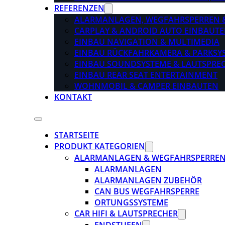
REFERENZEN
ALARMANLAGEN, WEGFAHRSPERREN 
CARPLAY & ANDROID AUTO EINBAUTE
EINBAU NAVIGATION & MULTIMEDIA
EINBAU RÜCKFAHRKAMERA & PARKSY
EINBAU SOUNDSYSTEME & LAUTSPRE
EINBAU REAR SEAT ENTERTAINMENT
WOHNMOBIL & CAMPER EINBAUTEN
KONTAKT
STARTSEITE
PRODUKT KATEGORIEN
ALARMANLAGEN & WEGFAHRSPERRE
ALARMANLAGEN
ALARMANLAGEN ZUBEHÖR
CAN BUS WEGFAHRSPERRE
ORTUNGSSYSTEME
CAR HIFI & LAUTSPRECHER