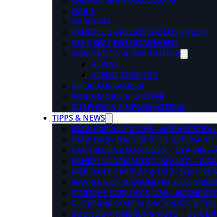
CARPLAY & ANDROID AUTO
DAB +
DASHCAM
FAHRZEUG-SPEZIFISCHE LÖSUNGEN
REAR SEAT ENTERTAINMENT
NAVIGATION & MULTIMEDIA
ALPINE
ALPINE ZUBEHÖR
RÜCKFAHRKAMERA
WOHNMOBIL & CAMPER
ZUBEHÖR & EINBAUMATERIAL
TIPPS & NEWS
BMW CARPLAY & DAB+ NACHRÜSTEN – 
BMW DAB+ NACHRÜSTEN -ÜBERSICHT
CAR-HIFI EINBAU SINGEN – DSP-VER
FAHRZEUGDÄMMUNG IM AUTO – WARU
MERCEDES CARPLAY & DAB+ NACHRÜST
NAVIGATION & SOUND IM WOHNMOB
PORSCHE CARPLAY & DAB+ NACHRÜSTEN
RÜCKFAHRKAMERA NACHRÜSTEN FAQ
SOUNDOPTIMIERUNG AUTO – DSP, D