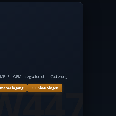
C-ME15 – OEM-Integration ohne Codierung
amera-Eingang
✓ Einbau Singen