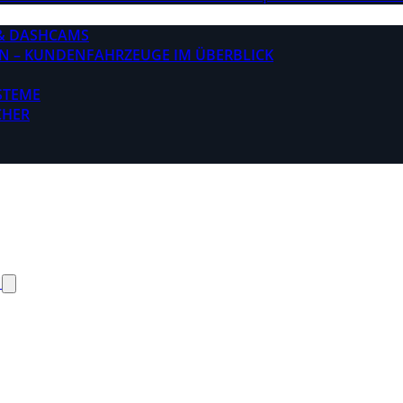
& DASHCAMS
N – KUNDENFAHRZEUGE IM ÜBERBLICK
STEME
CHER
N