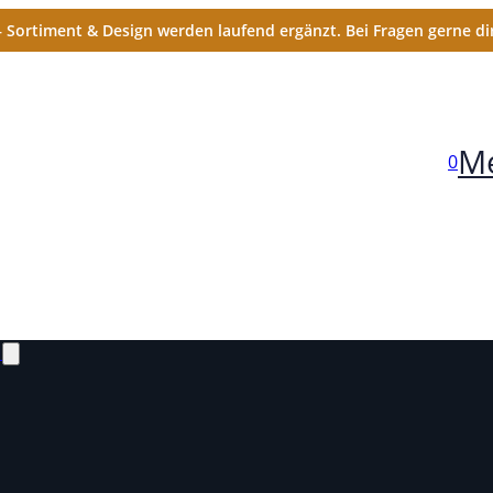
Sortiment & Design werden laufend ergänzt. Bei Fragen gerne dir
Me
0
N