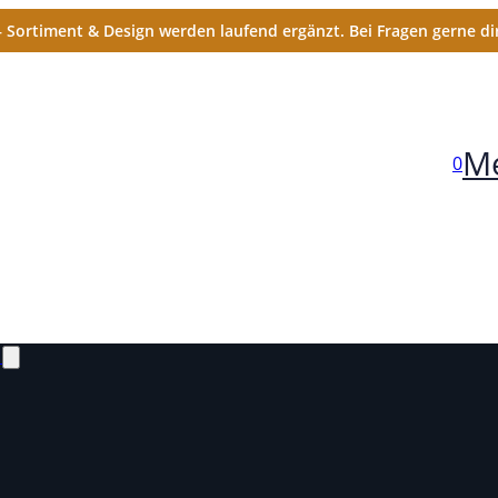
Sortiment & Design werden laufend ergänzt. Bei Fragen gerne dir
Me
0
N