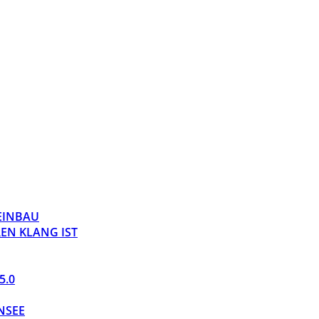
 EINBAU
EN KLANG IST
5.0
NSEE