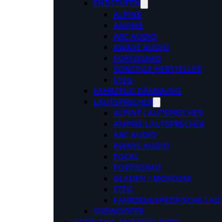
ENDSTUFEN
ALPINE
AMPIRE
ARC AUDIO
AWAVE AUDIO
FORTISSIMO
SONSTIGE HERSTELLER
STEG
FAHRZEUG DÄMMUNG
LAUTSPRECHER
ALPINE LAUTSPRECHER
AMPIRE LAUTSPRECHER
ARC AUDIO
AWAVE AUDIO
FOCAL
FORTISSIMO
GLADEN / MOSCONI
STEG
FAHRZEUGSPEZIFISCHE LAU
SUBWOOFER