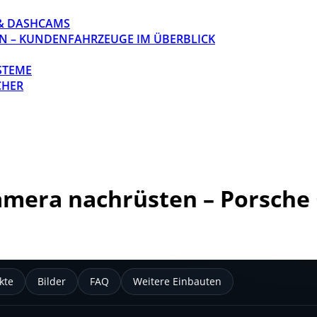
& DASHCAMS
N – KUNDENFAHRZEUGE IM ÜBERBLICK
STEME
CHER
amera nachrüsten – Porsche
n
kte
Bilder
FAQ
Weitere Einbauten