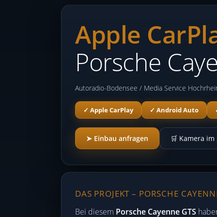
Apple CarPl
Porsche Cay
Autoradio-Bodensee / Media Service Hochrhein
✓ Apple CarPlay
✓ Android Auto
➤ Einbau anfragen
🛒 Kamera im
DAS PROJEKT – PORSCHE CAYENNE
Bei diesem
Porsche Cayenne GTS
haben