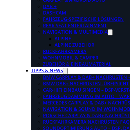
CARPLAY & ANDROID AUTO
DAB +
DASHCAM
FAHRZEUG-SPEZIFISCHE LÖSUNGEN
REAR SEAT ENTERTAINMENT
NAVIGATION & MULTIMEDIA
ALPINE
ALPINE ZUBEHÖR
RÜCKFAHRKAMERA
WOHNMOBIL & CAMPER
ZUBEHÖR & EINBAUMATERIAL
TIPPS & NEWS
BMW CARPLAY & DAB+ NACHRÜSTEN – 
BMW DAB+ NACHRÜSTEN -ÜBERSICHT
CAR-HIFI EINBAU SINGEN – DSP-VER
FAHRZEUGDÄMMUNG IM AUTO – WARU
MERCEDES CARPLAY & DAB+ NACHRÜST
NAVIGATION & SOUND IM WOHNMOB
PORSCHE CARPLAY & DAB+ NACHRÜSTEN
RÜCKFAHRKAMERA NACHRÜSTEN FAQ
SOUNDOPTIMIERUNG AUTO – DSP, D