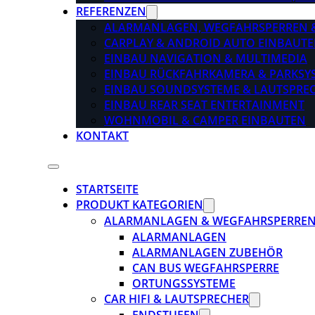
REFERENZEN
ALARMANLAGEN, WEGFAHRSPERREN 
CARPLAY & ANDROID AUTO EINBAUTE
EINBAU NAVIGATION & MULTIMEDIA
EINBAU RÜCKFAHRKAMERA & PARKSY
EINBAU SOUNDSYSTEME & LAUTSPRE
EINBAU REAR SEAT ENTERTAINMENT
WOHNMOBIL & CAMPER EINBAUTEN
KONTAKT
STARTSEITE
PRODUKT KATEGORIEN
ALARMANLAGEN & WEGFAHRSPERRE
ALARMANLAGEN
ALARMANLAGEN ZUBEHÖR
CAN BUS WEGFAHRSPERRE
ORTUNGSSYSTEME
CAR HIFI & LAUTSPRECHER