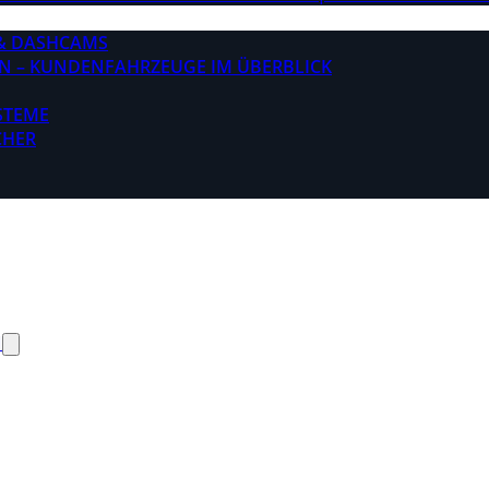
& DASHCAMS
N – KUNDENFAHRZEUGE IM ÜBERBLICK
STEME
CHER
N