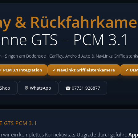
ay & Rückfahrkame
enne GTS – PCM 3.1
 · Singen am Bodensee · CarPlay, Android Auto & NavLinkz Griffleiste
✓ PCM 3.1 Integration
✓ NavLinkz Griffleistenkamera
✓ OE
 Shop
💬 WhatsApp
☎ 07731 926877
 GTS PCM 3.1
 wir ein komplettes Konnektivitäts-Upgrade durchgeführt:
App