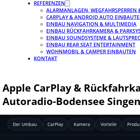
REFERENZEN
ALARMANLAGEN, WEGFAHRSPERREN 
CARPLAY & ANDROID AUTO EINBAUTE
EINBAU NAVIGATION & MULTIMEDIA
EINBAU RÜCKFAHRKAMERA & PARKSY
EINBAU SOUNDSYSTEME & LAUTSPRE
EINBAU REAR SEAT ENTERTAINMENT
WOHNMOBIL & CAMPER EINBAUTEN
KONTAKT
Apple CarPlay & Rückfahrk
Autoradio-Bodensee Singe
Der Umbau
CarPlay
Kamera
Vorteile
Produ