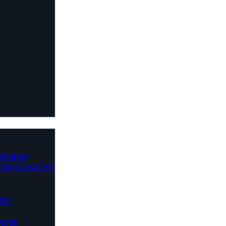
 EINBAU
EN KLANG IST
5.0
NSEE