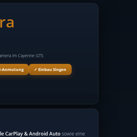
ra
nkamera im Cayenne GTS
M-Anmutung
✓ Einbau Singen
le CarPlay & Android Auto
sowie eine