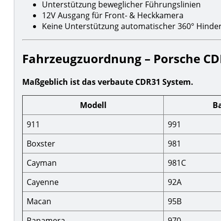
Unterstützung beweglicher Führungslinien
12V Ausgang für Front- & Heckkamera
Keine Unterstützung automatischer 360° Hinde
Fahrzeugzuordnung – Porsche C
Maßgeblich ist das verbaute CDR31 System.
Modell
B
911
991
Boxster
981
Cayman
981C
Cayenne
92A
Macan
95B
Panamera
970