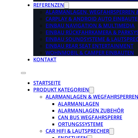
REFERENZEN
ALARMANLAGEN, WEGFAHRSPERREN 
CARPLAY & ANDROID AUTO EINBAUTE
EINBAU NAVIGATION & MULTIMEDIA
EINBAU RÜCKFAHRKAMERA & PARKSY
EINBAU SOUNDSYSTEME & LAUTSPRE
EINBAU REAR SEAT ENTERTAINMENT
WOHNMOBIL & CAMPER EINBAUTEN
KONTAKT
STARTSEITE
PRODUKT KATEGORIEN
ALARMANLAGEN & WEGFAHRSPERRE
ALARMANLAGEN
ALARMANLAGEN ZUBEHÖR
CAN BUS WEGFAHRSPERRE
ORTUNGSSYSTEME
CAR HIFI & LAUTSPRECHER