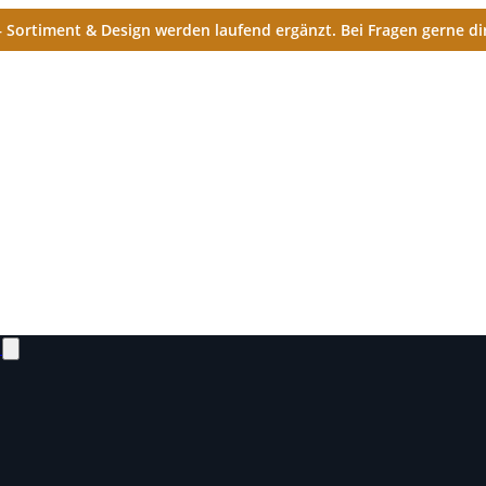
Sortiment & Design werden laufend ergänzt. Bei Fragen gerne dir
N