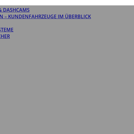
& DASHCAMS
N – KUNDENFAHRZEUGE IM ÜBERBLICK
STEME
CHER