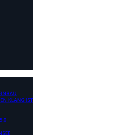
 EINBAU
EN KLANG IST
5.0
NSEE