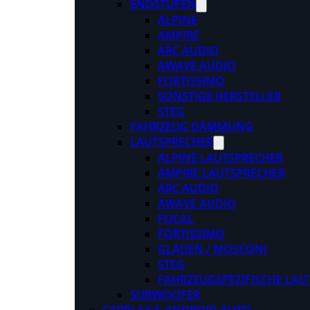
ENDSTUFEN
ALPINE
AMPIRE
ARC AUDIO
AWAVE AUDIO
FORTISSIMO
SONSTIGE HERSTELLER
STEG
FAHRZEUG DÄMMUNG
LAUTSPRECHER
ALPINE LAUTSPRECHER
AMPIRE LAUTSPRECHER
ARC AUDIO
AWAVE AUDIO
FOCAL
FORTISSIMO
GLADEN / MOSCONI
STEG
FAHRZEUGSPEZIFISCHE LAU
SUBWOOFER