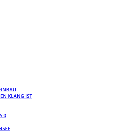
 EINBAU
EN KLANG IST
5.0
NSEE