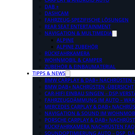
CARPLAY & ANDROID AUTO
DAB +
DASHCAM
FAHRZEUG-SPEZIFISCHE LÖSUNGEN
REAR SEAT ENTERTAINMENT
NAVIGATION & MULTIMEDIA
ALPINE
ALPINE ZUBEHÖR
RÜCKFAHRKAMERA
WOHNMOBIL & CAMPER
ZUBEHÖR & EINBAUMATERIAL
TIPPS & NEWS
BMW CARPLAY & DAB+ NACHRÜSTEN – 
BMW DAB+ NACHRÜSTEN -ÜBERSICHT
CAR-HIFI EINBAU SINGEN – DSP-VER
FAHRZEUGDÄMMUNG IM AUTO – WARU
MERCEDES CARPLAY & DAB+ NACHRÜST
NAVIGATION & SOUND IM WOHNMOB
PORSCHE CARPLAY & DAB+ NACHRÜSTEN
RÜCKFAHRKAMERA NACHRÜSTEN FAQ
SOUNDOPTIMIERUNG AUTO – DSP, D