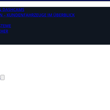
& DASHCAMS
N – KUNDENFAHRZEUGE IM ÜBERBLICK
STEME
CHER
N