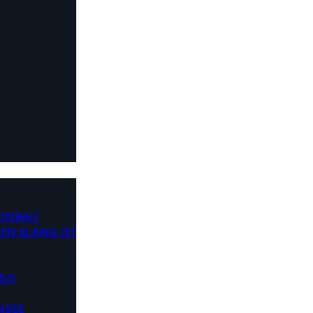
 EINBAU
EN KLANG IST
5.0
NSEE