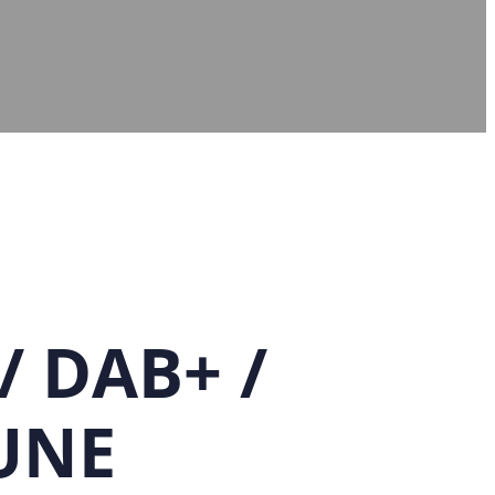
/ DAB+ /
UNE