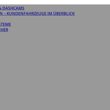
& DASHCAMS
N – KUNDENFAHRZEUGE IM ÜBERBLICK
STEME
CHER