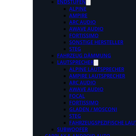
ENDSTUFEN
ALPINE
AMPIRE
ARC AUDIO
AWAVE AUDIO
FORTISSIMO
SONSTIGE HERSTELLER
STEG
FAHRZEUG DÄMMUNG
LAUTSPRECHER
ALPINE LAUTSPRECHER
AMPIRE LAUTSPRECHER
ARC AUDIO
AWAVE AUDIO
FOCAL
FORTISSIMO
GLADEN / MOSCONI
STEG
FAHRZEUGSPEZIFISCHE LAU
SUBWOOFER