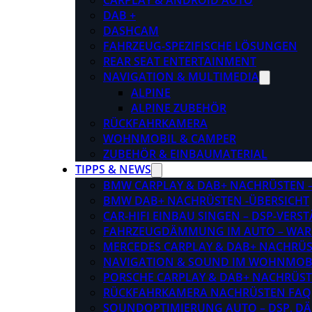
CARPLAY & ANDROID AUTO
DAB +
DASHCAM
FAHRZEUG-SPEZIFISCHE LÖSUNGEN
REAR SEAT ENTERTAINMENT
NAVIGATION & MULTIMEDIA
ALPINE
ALPINE ZUBEHÖR
RÜCKFAHRKAMERA
WOHNMOBIL & CAMPER
ZUBEHÖR & EINBAUMATERIAL
TIPPS & NEWS
BMW CARPLAY & DAB+ NACHRÜSTEN – 
BMW DAB+ NACHRÜSTEN -ÜBERSICHT
CAR-HIFI EINBAU SINGEN – DSP-VER
FAHRZEUGDÄMMUNG IM AUTO – WARU
MERCEDES CARPLAY & DAB+ NACHRÜST
NAVIGATION & SOUND IM WOHNMOB
PORSCHE CARPLAY & DAB+ NACHRÜSTEN
RÜCKFAHRKAMERA NACHRÜSTEN FAQ
SOUNDOPTIMIERUNG AUTO – DSP, D