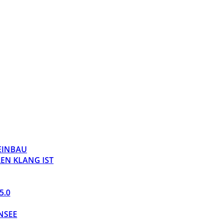
 EINBAU
EN KLANG IST
5.0
NSEE