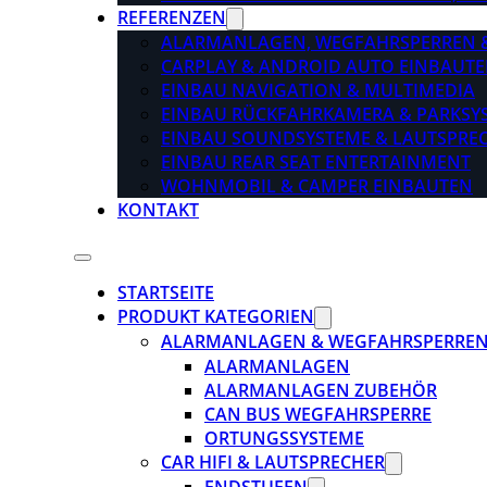
REFERENZEN
ALARMANLAGEN, WEGFAHRSPERREN 
CARPLAY & ANDROID AUTO EINBAUTE
EINBAU NAVIGATION & MULTIMEDIA
EINBAU RÜCKFAHRKAMERA & PARKSY
EINBAU SOUNDSYSTEME & LAUTSPRE
EINBAU REAR SEAT ENTERTAINMENT
WOHNMOBIL & CAMPER EINBAUTEN
KONTAKT
STARTSEITE
PRODUKT KATEGORIEN
ALARMANLAGEN & WEGFAHRSPERRE
ALARMANLAGEN
ALARMANLAGEN ZUBEHÖR
CAN BUS WEGFAHRSPERRE
ORTUNGSSYSTEME
CAR HIFI & LAUTSPRECHER