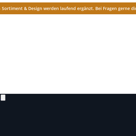
Sortiment & Design werden laufend ergänzt. Bei Fragen gerne dir
N