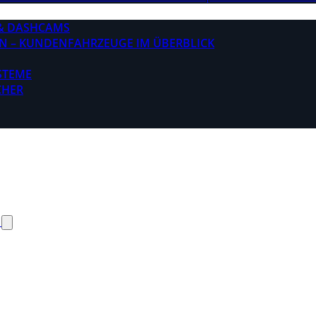
& DASHCAMS
N – KUNDENFAHRZEUGE IM ÜBERBLICK
STEME
CHER
N