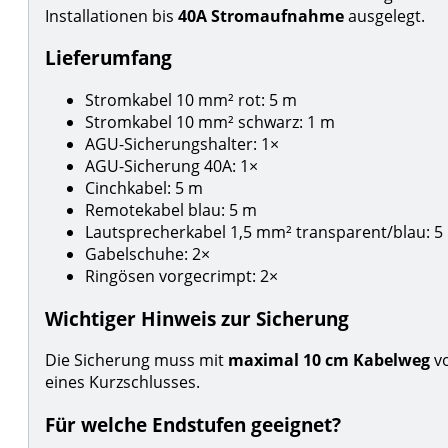
Installationen bis
40A Stromaufnahme
ausgelegt.
Lieferumfang
Stromkabel 10 mm² rot: 5 m
Stromkabel 10 mm² schwarz: 1 m
AGU-Sicherungshalter: 1×
AGU-Sicherung 40A: 1×
Cinchkabel: 5 m
Remotekabel blau: 5 m
Lautsprecherkabel 1,5 mm² transparent/blau: 5
Gabelschuhe: 2×
Ringösen vorgecrimpt: 2×
Wichtiger Hinweis zur Sicherung
Die Sicherung muss mit
maximal 10 cm Kabelweg
vo
eines Kurzschlusses.
Für welche Endstufen geeignet?