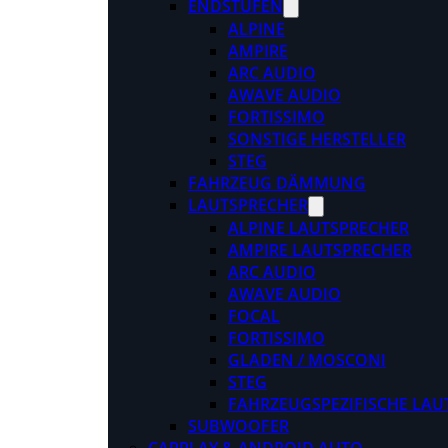
ENDSTUFEN
ALPINE
AMPIRE
ARC AUDIO
AWAVE AUDIO
FORTISSIMO
SONSTIGE HERSTELLER
STEG
FAHRZEUG DÄMMUNG
LAUTSPRECHER
ALPINE LAUTSPRECHER
AMPIRE LAUTSPRECHER
ARC AUDIO
AWAVE AUDIO
FOCAL
FORTISSIMO
GLADEN / MOSCONI
STEG
FAHRZEUGSPEZIFISCHE LAU
SUBWOOFER