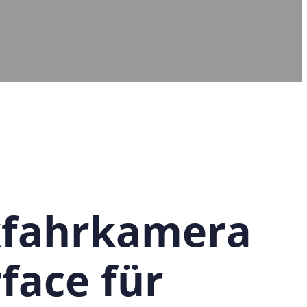
kfahrkamera
rface für