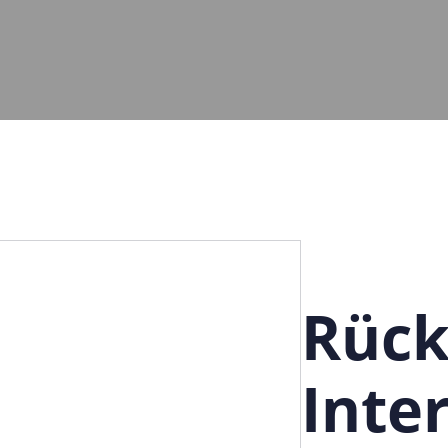
Rüc
Inte