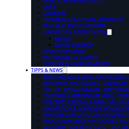
CARPLAY & ANDROID AUTO
DAB +
DASHCAM
FAHRZEUG-SPEZIFISCHE LÖSUNGEN
REAR SEAT ENTERTAINMENT
NAVIGATION & MULTIMEDIA
ALPINE
ALPINE ZUBEHÖR
RÜCKFAHRKAMERA
WOHNMOBIL & CAMPER
ZUBEHÖR & EINBAUMATERIAL
TIPPS & NEWS
BMW CARPLAY & DAB+ NACHRÜSTEN – 
BMW DAB+ NACHRÜSTEN -ÜBERSICHT
CAR-HIFI EINBAU SINGEN – DSP-VER
FAHRZEUGDÄMMUNG IM AUTO – WARU
MERCEDES CARPLAY & DAB+ NACHRÜST
NAVIGATION & SOUND IM WOHNMOB
PORSCHE CARPLAY & DAB+ NACHRÜSTEN
RÜCKFAHRKAMERA NACHRÜSTEN FAQ
SOUNDOPTIMIERUNG AUTO – DSP, D