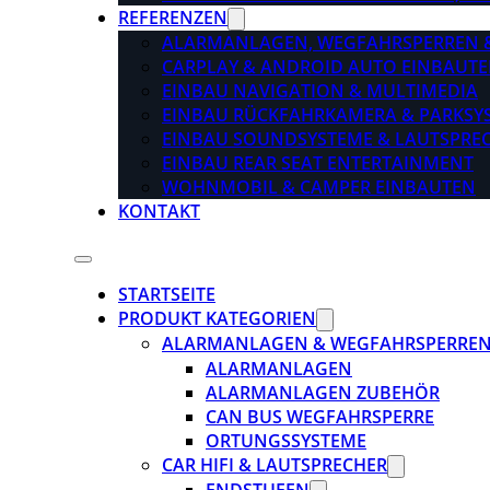
REFERENZEN
ALARMANLAGEN, WEGFAHRSPERREN 
CARPLAY & ANDROID AUTO EINBAUTE
EINBAU NAVIGATION & MULTIMEDIA
EINBAU RÜCKFAHRKAMERA & PARKSY
EINBAU SOUNDSYSTEME & LAUTSPRE
EINBAU REAR SEAT ENTERTAINMENT
WOHNMOBIL & CAMPER EINBAUTEN
KONTAKT
STARTSEITE
PRODUKT KATEGORIEN
ALARMANLAGEN & WEGFAHRSPERRE
ALARMANLAGEN
ALARMANLAGEN ZUBEHÖR
CAN BUS WEGFAHRSPERRE
ORTUNGSSYSTEME
CAR HIFI & LAUTSPRECHER