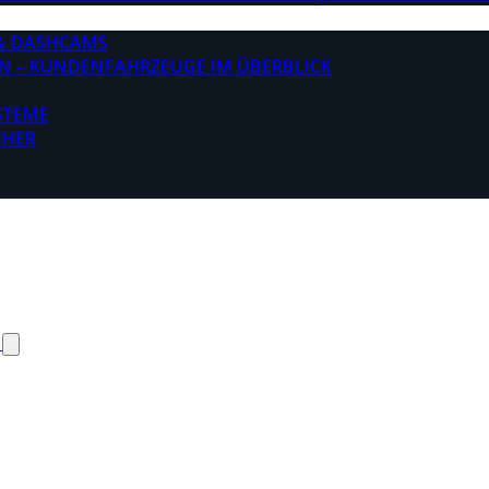
& DASHCAMS
N – KUNDENFAHRZEUGE IM ÜBERBLICK
STEME
CHER
N