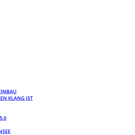
 EINBAU
EN KLANG IST
5.0
NSEE