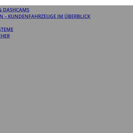
& DASHCAMS
N – KUNDENFAHRZEUGE IM ÜBERBLICK
STEME
CHER