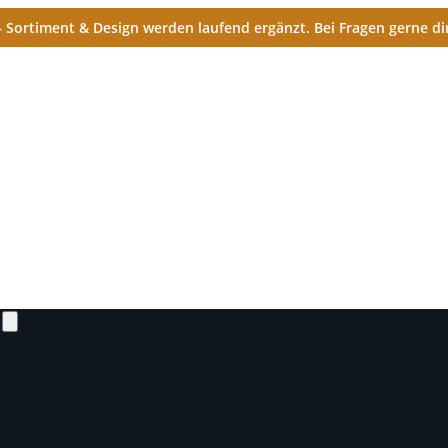
Sortiment & Design werden laufend ergänzt. Bei Fragen gerne dir
N