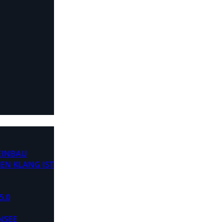
 EINBAU
EN KLANG IST
5.0
NSEE