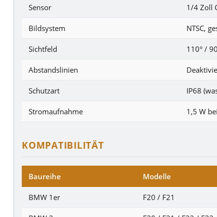
Sensor
1/4 Zoll
Bildsystem
NTSC, ge
Sichtfeld
110° / 90
Abstandslinien
Deaktivi
Schutzart
IP68 (wa
Stromaufnahme
1,5 W be
KOMPATIBILITÄT
Baureihe
Modelle
BMW 1er
F20 / F21