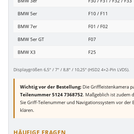
BMW 3er
F30 / F31 / F32 / F33
BMW 5er
F10 / F11
BMW 7er
F01 / F02
BMW 5er GT
F07
BMW X3
F25
Displaygrößen 6,5″ / 7″ / 8,8″ / 10,25″ (HSD2 4+2-Pin LVDS).
Wichtig vor der Bestellung:
Die Griffleistenkamera p
Teilenummer 5124 7368752
. Maßgeblich ist zudem 
Sie Griff-Teilenummer und Navigationssystem vor der B
klären.
HÄUFIGE FRAGEN