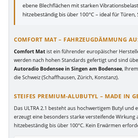
ebene Blechflächen mit starken Vibrationsbela
hitzebeständig bis über 100°C – ideal für Türe
COMFORT MAT – FAHRZEUGDÄMMUNG AU
Comfort Mat
ist ein führender europäischer Herstel
werden nach hohen Standards gefertigt und sind über
Autoradio Bodensee in Singen am Bodensee
, Ihre
die Schweiz (Schaffhausen, Zürich, Konstanz).
STEIFES PREMIUM-ALUBUTYL – MADE IN 
Das ULTRA 2.1 besteht aus hochwertigem Butyl und ei
erzeugt eine besonders starke versteifende Wirkung 
hitzebeständig bis über 100°C. Kein Erwärmen erforde