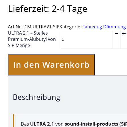
Lieferzeit:
2-4 Tage
Art.Nr. :
CM-ULTRA21-SIP
Kategorie:
Fahrzeug Dämmung
ULTRA 2.1 – Steifes
Premium-Alubutyl von
SiP Menge
In den Warenkorb
Beschreibung
Das
ULTRA 2.1
von
sound-install-products (Si